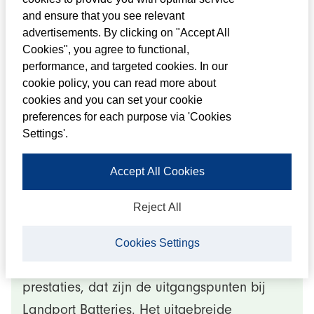
worden zo’n 1.300.000 accu’s verkocht aan
and ensure that you see relevant
grossiers, importeurs, fabrikanten of
advertisements. By clicking on "Accept All
grootwinkelbedrijven.
Cookies", you agree to functional,
performance, and targeted cookies. In our
cookie policy, you can read more about
cookies and you can set your cookie
preferences for each purpose via 'Cookies
Settings'.
Accept All Cookies
Reject All
Uitgebreid assortiment
Cookies Settings
Betrouwbaar startvermogen en maximale
prestaties, dat zijn de uitgangspunten bij
Landport Batteries. Het uitgebreide