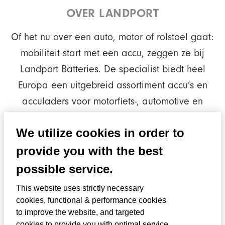
OVER LANDPORT
Of het nu over een auto, motor of rolstoel gaat:
mobiliteit start met een accu, zeggen ze bij
Landport Batteries. De specialist biedt heel
Europa een uitgebreid assortiment accu’s en
acculaders voor motorfiets-, automotive en
industriële toepassingen. Landport Batteries,
We utilize cookies in order to
opgericht in 1993, is specialist in import en
distributie van accu’s. De handelsmaatschappij
provide you with the best
bedient meer dan 35 landen in Europa met een
possible service.
breed assortiment accu’s en toebehoren.
This website uses strictly necessary
Verschillende merken worden aangeboden,
cookies, functional & performance cookies
waaronder het eigen Landport-label. Jaarlijks
to improve the website, and targeted
cookies to provide you with optimal service