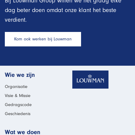
Bij Louwman Group willen we het graag elke
dag beter doen omdat onze klant het beste
verdient.
Kom ook werken bij Louwman
Homepage
Wie we zijn
Organisatie
Visie & Missie
Gedragscode
Geschiedenis
Wat we doen