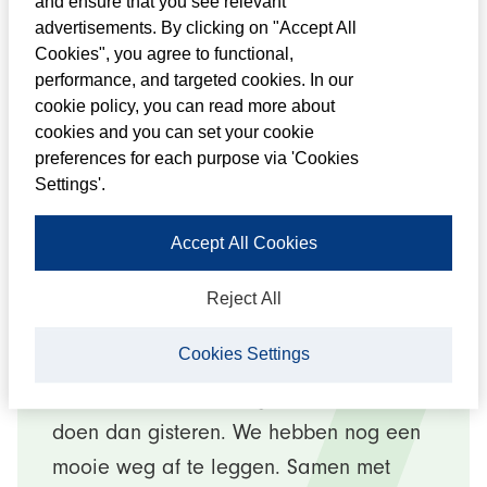
Passie om mensen te
and ensure that you see relevant
advertisements. By clicking on "Accept All
bewegen
Cookies", you agree to functional,
performance, and targeted cookies. In our
Mensen staan voorop in alles wat we
cookie policy, you can read more about
cookies and you can set your cookie
doen. Niet alleen de klant, ook de
preferences for each purpose via 'Cookies
samenleving en onze collega’s. We zijn
Settings'.
gedreven, we willen verrassen en we
genieten van de loyaliteit die we
Accept All Cookies
daarvoor terugkrijgen. Daar doen we
Reject All
alles voor.
Cookies Settings
Door ons verantwoordelijk te blijven
voelen en het elke dag weer beter te
doen dan gisteren. We hebben nog een
mooie weg af te leggen. Samen met