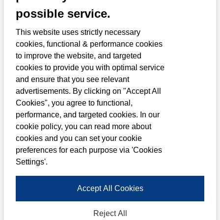
OVER MOTOMONDO
possible service.
This website uses strictly necessary
MotoMondo vertegenwoordigt de merken Royal
cookies, functional & performance cookies
Enfield, Moto Morini, Hyosung, Rieju en Mash in
to improve the website, and targeted
verschillende Europese landen waaronder
cookies to provide you with optimal service
and ensure that you see relevant
België, Luxemburg, Duitsland, Engeland, Ierland,
advertisements. By clicking on "Accept All
Oostenrijk en uiteraard Nederland.
Cookies", you agree to functional,
performance, and targeted cookies. In our
Motomondo is een import-, distributie- en
cookie policy, you can read more about
marketinggroep voor motorfietsen. Met het
cookies and you can set your cookie
preferences for each purpose via 'Cookies
hoofdkantoor in Nederland is het bedrijf
Settings'.
centraal en ideaal gelegen om de markten in
de noordelijke Europese regio te bedienen.
Accept All Cookies
Motomondo bedient de markt via een goed
Reject All
ontwikkeld en robuust netwerk van dealers. Als