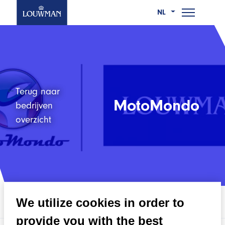
NL
Ga
Wie we zijn
naar
Wat we doen
de
hoofdinhoud
Terug naar
Werken bij
MotoMondo
bedrijven
overzicht
Nieuws
Contact
We utilize cookies in order to
Vacatures
provide you with the best