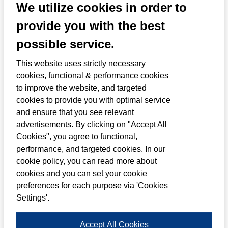
We utilize cookies in order to
provide you with the best
possible service.
This website uses strictly necessary
cookies, functional & performance cookies
to improve the website, and targeted
cookies to provide you with optimal service
and ensure that you see relevant
Suzuki behoort al jaren tot de
advertisements. By clicking on "Accept All
Cookies", you agree to functional,
betrouwbaarste automerken, en ook
performance, and targeted cookies. In our
Suzuki-motoren en-
cookie policy, you can read more about
cookies and you can set your cookie
buitenboordmotoren mogen tot de
preferences for each purpose via 'Cookies
betrouwbaarste in hun klasse
Settings'.
worden gerekend. Maar ook waar
Accept All Cookies