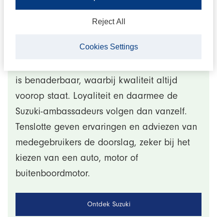
het verkoop, service en onderhoud
betreft staat Suzuki voor
Reject All
betrouwbaarheid en kwaliteit.
Cookies Settings
Suzuki is een mensenbedrijf, staat dichtbij en
is benaderbaar, waarbij kwaliteit altijd
voorop staat. Loyaliteit en daarmee de
Suzuki-ambassadeurs volgen dan vanzelf.
Tenslotte geven ervaringen en adviezen van
medegebruikers de doorslag, zeker bij het
kiezen van een auto, motor of
buitenboordmotor.
Ontdek Suzuki