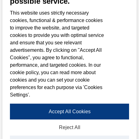
possible service.
This website uses strictly necessary
cookies, functional & performance cookies
to improve the website, and targeted
als agent
In november 2018 ben ik
cookies to provide you with optimal service
and ensure that you see relevant
begonnen bij Louwman Customer Services
advertisements. By clicking on "Accept All
(LCS), destijds nog een bedrijf in
Cookies", you agree to functional,
opkomst. Als nieuwe medewerker mocht ik
performance, and targeted cookies. In our
cookie policy, you can read more about
gelijk meedenken aan uitdagingen waar
cookies and you can set your cookie
iedere startende onderneming tegenaan
preferences for each purpose via 'Cookies
loopt. Ik had inspraak en kreeg volop
Settings'.
kansen om mezelf te ontwikkelen binnen
Accept All Cookies
LCS. Hoewel het eigenlijk mijn plan was om
de helft van het jaar in Nederland te werken
Reject All
en in de zomer terug naar Canada te keren,