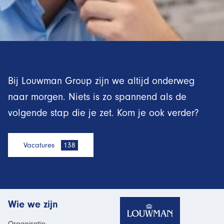
Bij Louwman Group zijn we altijd onderweg
naar morgen. Niets is zo spannend als de
volgende stap die je zet. Kom je ook verder?
Vacatures
138
Homepage
Wie we zijn
Organisatie