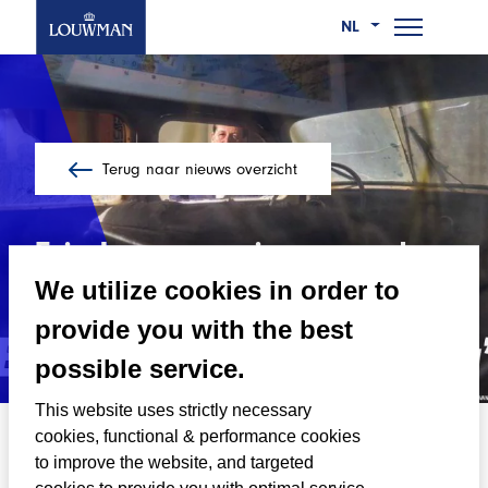
NL
Ga
Wie we zijn
naar
Wat we doen
de
Terug naar nieuws overzicht
hoofdinhoud
Werken bij
Eric Louwman in gesprek
Nieuws
met de Telegraaf
We utilize cookies in order to
provide you with the best
Contact
possible service.
This website uses strictly necessary
02/01/2023
cookies, functional & performance cookies
to improve the website, and targeted