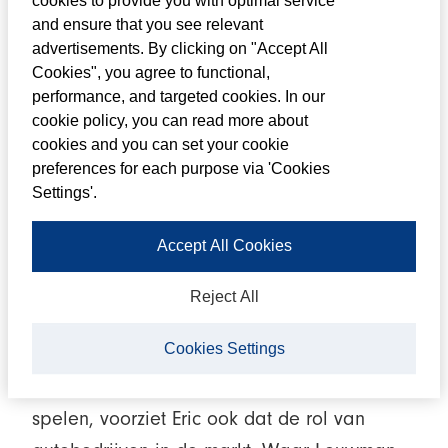
cookies to provide you with optimal service
Eric Louwman, President van Louwman
and ensure that you see relevant
Group, verscheen afgelopen zaterdag in
advertisements. By clicking on "Accept All
Cookies", you agree to functional,
de Financiële Telegraaf. Tijdens een ronde
performance, and targeted cookies. In our
door het Louwman Museum vertelt Eric over
cookie policy, you can read more about
de laatste ontwikkelingen binnen Louwman
cookies and you can set your cookie
preferences for each purpose via 'Cookies
Group, dat dit jaar zijn 100-jarige jubileum
Settings'.
viert. Ook vertelt Eric over zijn visie op de
veranderingen die de autowereld op zich
Accept All Cookies
af ziet komen.
Reject All
“Zijn we over twintig jaar nog een
Cookies Settings
autobedrijf? Ik denk het niet.” Met de
ontwikkelingen die er in de autowereld
spelen, voorziet Eric ook dat de rol van