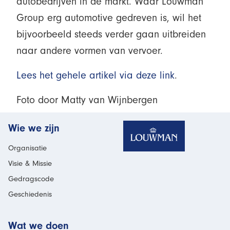
autobedrijven in de markt. Waar Louwman
Group erg automotive gedreven is, wil het
bijvoorbeeld steeds verder gaan uitbreiden
naar andere vormen van vervoer.
Lees het gehele artikel via deze link
.
Foto door Matty van Wijnbergen
Homepage
Wie we zijn
Organisatie
Visie & Missie
Gedragscode
Geschiedenis
Wat we doen