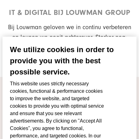
IT & DIGITAL BIJ LOUWMAN GROUP
Bij Louwman geloven we in continu verbeteren
en leunen we nooit achterover. Sterker nog:
‘Blijven verbeteren’ is een van onze
We utilize cookies in order to
kernwaarden. En dus zorgen we ervoor dat
provide you with the best
Louwman klaar is voor de digitale toekomst.
possible service.
This website uses strictly necessary
cookies, functional & performance cookies
to improve the website, and targeted
cookies to provide you with optimal service
and ensure that you see relevant
advertisements. By clicking on "Accept All
Cookies", you agree to functional,
performance, and targeted cookies. In our