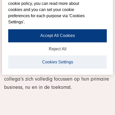
cookie policy, you can read more about
In dit licht hebben we binnen onze organisatie
cookies and you can set your cookie
alle expertises op het gebied van ICT
preferences for each purpose via 'Cookies
gebundeld in
Louwman ICT Services
(LIS). Zo
Settings'.
kunnen we Louwman centraal en daadkrachtig
Accept All Cookies
begeleiden in de digitale transformatie die
nodig is om de mobility provider van morgen te
Reject All
worden. We zorgen voor stabiliteit van netwerk,
telefonie en infrastructuur en voor optimalisatie
Cookies Settings
van applicaties. Daardoor kunnen onze
collega’s zich volledig focussen op hun primaire
business, nu en in de toekomst.