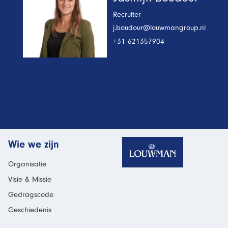
Recruiter
j.boudour@louwmangroup.nl
+31 621357904
Homepage
Wie we zijn
Organisatie
Visie & Missie
Gedragscode
Geschiedenis