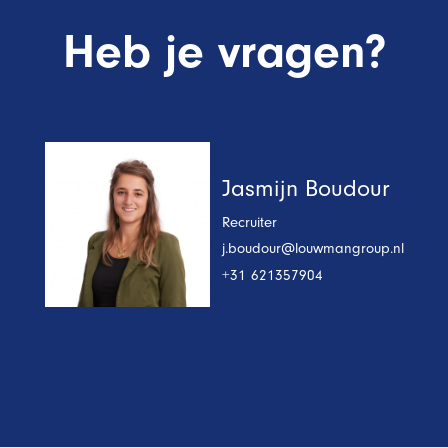
Heb je vragen?
Jasmijn Boudour
Recruiter
j.boudour@louwmangroup.nl
+31 621357904