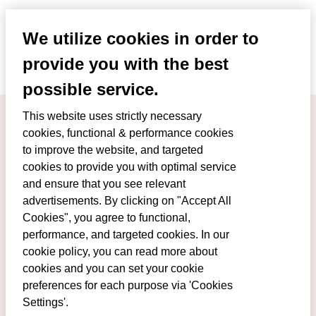
We werken voortdurend aan de ontwikkeling
We utilize cookies in order to
van online commerciële kanalen en
provide you with the best
klantproposities.
possible service.
This website uses strictly necessary
cookies, functional & performance cookies
to improve the website, and targeted
cookies to provide you with optimal service
and ensure that you see relevant
advertisements. By clicking on "Accept All
Cookies", you agree to functional,
Kom ook verder
performance, and targeted cookies. In our
cookie policy, you can read more about
Denk aan functies op het gebied van public
cookies and you can set your cookie
preferences for each purpose via 'Cookies
relations en employer branding, of juist aan de
Settings'.
verbinding binnen Louwman door middel van