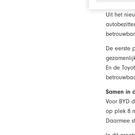
Uit het ni
autobezitte
betrouwbar
De eerste p
gezamenlij
En de Toyo
betrouwbaa
Samen in d
Voor BYD d
op plek 8 m
Daarmee st