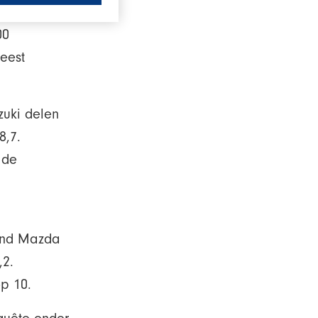
00
meest
zuki delen
8,7.
 de
gend Mazda
,2.
p 10.