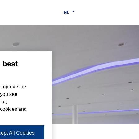
NL
e best
 improve the
 you see
nal,
 cookies and
ept All Cookies