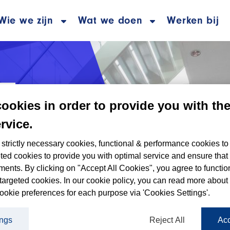
Wie we zijn
Wat we doen
Werken bij
cookies in order to provide you with th
rvice.
Toyota in Top 3 betrouwbaarste
strictly necessary cookies, functional & performance cookies to
ted cookies to provide you with optimal service and ensure that
ments. By clicking on "Accept All Cookies", you agree to functio
targeted cookies. In our cookie policy, you can read more about
ookie preferences for each purpose via 'Cookies Settings'.
6
ings
Reject All
Acc