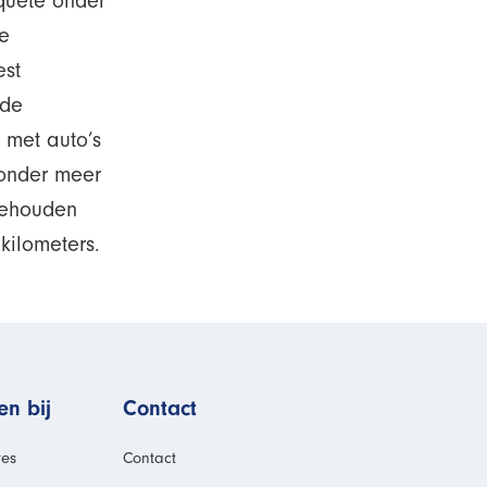
quête onder
e
est
 de
 met auto’s
 onder meer
gehouden
 kilometers.
n bij
Contact
res
Contact