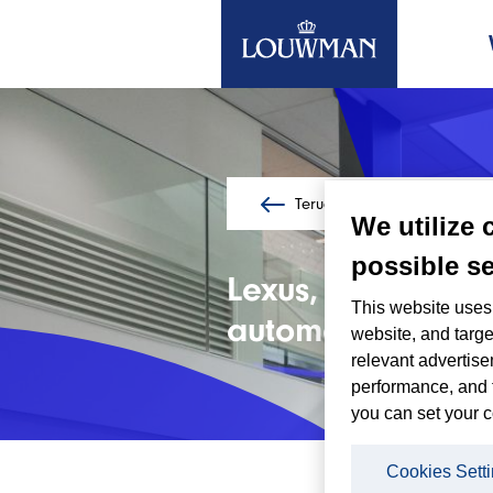
Terug naar nieuws overzicht
Ga
We utilize 
naar
de
possible se
Lexus, Suzuki & 
hoofdinhoud
This website uses 
automerken
website, and targe
relevant advertise
performance, and 
you can set your c
28/01/202
Cookies Sett