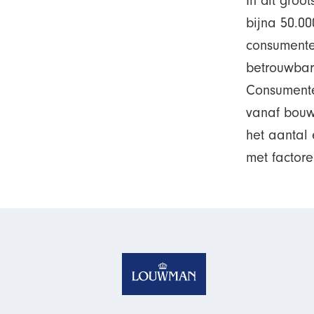
In dit groo
bijna 50.0
consumente
betrouwbar
Consumente
vanaf bouw
het aantal
met factore
Homepage van Louw