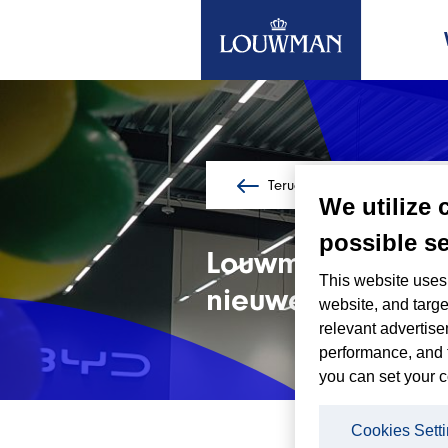
Terug naar nieuws overzicht
Ga
We utilize 
naar
de
possible se
Louwman BYD ope
hoofdinhoud
This website uses 
nieuwe locatie 
website, and targe
relevant advertise
performance, and 
you can set your c
19/11/202
Cookies Sett