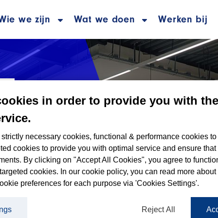
Wie we zijn
Wat we doen
Werken bij
cookies in order to provide you with th
rvice.
nt zesde vestiging in Nederla
strictly necessary cookies, functional & performance cookies to
in Den Haag
ted cookies to provide you with optimal service and ensure that
ments. By clicking on "Accept All Cookies", you agree to functio
targeted cookies. In our cookie policy, you can read more about
ookie preferences for each purpose via 'Cookies Settings'.
5
ings
Reject All
Acc