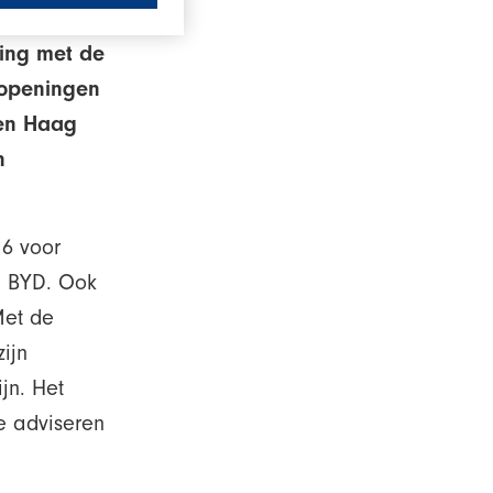
ding met de
 openingen
Den Haag
n
16 voor
n BYD. Ook
Met de
ijn
jn. Het
e adviseren