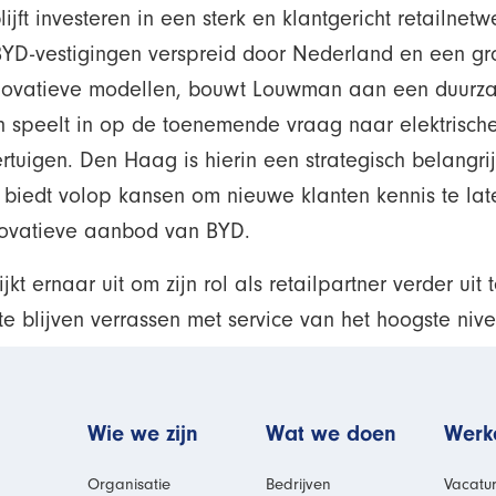
jft investeren in een sterk en klantgericht retailnetw
YD-vestigingen verspreid door Nederland en een gr
ovatieve modellen, bouwt Louwman aan een duurz
n speelt in op de toenemende vraag naar elektrisch
rtuigen. Den Haag is hierin een strategisch belangrij
 biedt volop kansen om nieuwe klanten kennis te la
novatieve aanbod van BYD.
kt ernaar uit om zijn rol als retailpartner verder uit
te blijven verrassen met service van het hoogste niv
man
Wie we zijn
Wat we doen
Werke
Organisatie
Bedrijven
Vacatu