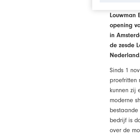
Louwman BY
opening va
in Amsterd
de zesde L
Nederland
Sinds 1 no
proefritten
kunnen zij 
moderne sh
bestaande k
bedrijf is 
over de mo