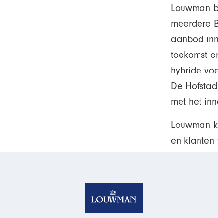
Louwman bli
meerdere B
aanbod inn
toekomst e
hybride voe
De Hofstad
met het in
Louwman kij
en klanten 
Homepage van Louw