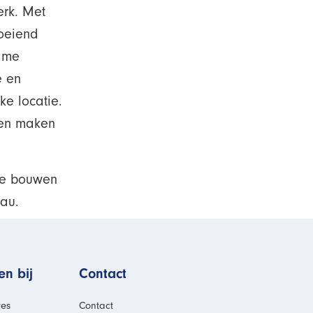
erk. Met
oeiend
ame
e en
ke locatie.
ten maken
 te bouwen
eau.
n bij
Contact
res
Contact