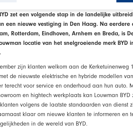
D zet een volgende stap in de landelijke uitbrei
n een nieuwe vestiging in Den Haag. Na eerdere
am, Rotterdam, Eindhoven, Arnhem en Breda, is 
ouwman locatie van het snelgroeiende merk BYD i
.
vember zijn klanten welkom aan de Kerketuinenweg 
 met de nieuwste elektrische en hybride modellen va
er terecht voor service en onderhoud aan hun auto. 
owroom en hightech werkplaats kan Louwman BYD z
lanten volgens de laatste standaarden van dienst zi
daarnaast klaar om nieuwe klanten te informeren en t
gelijkheden in de wereld van BYD.