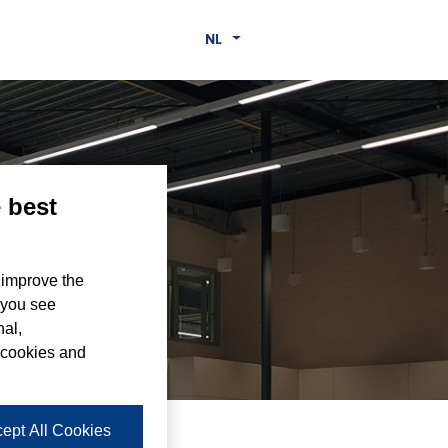
NL
e best
nd –
 improve the
 you see
nal,
 cookies and
ept All Cookies