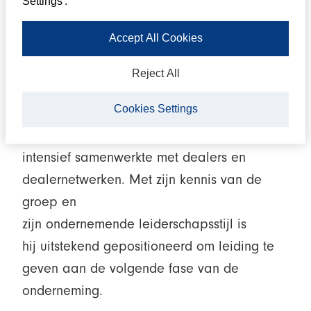
hij de afgelopen jaren een succesvolle
Settings'.
bijdrage heeft geleverd aan de verdere
Accept All Cookies
ontwikkeling en groei van de organisatie.
Daarvoor was hij actief bij Nimag, importeur
Reject All
van onder meer Suzuki in Nederland, waar
Cookies Settings
hij brede ervaring opdeed binnen
de automotive en mobiliteitssector en
intensief samenwerkte met dealers en
dealernetwerken. Met zijn kennis van de
groep en
zijn ondernemende leiderschapsstijl is
hij uitstekend gepositioneerd om leiding te
geven aan de volgende fase van de
onderneming.