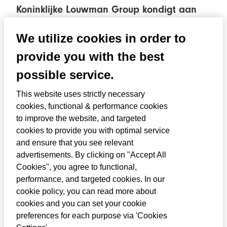
Koninklijke Louwman Group kondigt aan
dat Vincent Jorritsma per 1 augustus wordt
We utilize cookies in order to
benoemd tot CEO van de organisatie.
provide you with the best
Daarnaast wordt de Raad van
possible service.
Commissarissen uitgebreid middels de
benoeming van Ton van Veen en Cor
This website uses strictly necessary
Baltus als leden. Met deze benoemingen
cookies, functional & performance cookies
to improve the website, and targeted
kiest Louwman Group voor continuïteit in
cookies to provide you with optimal service
het bestuur en versterking van het toezicht
and ensure that you see relevant
in de volgende fase van het familiebedrijf.
advertisements. By clicking on "Accept All
Cookies", you agree to functional,
Vincent Jorritsma is momenteel werkzaam
performance, and targeted cookies. In our
cookie policy, you can read more about
binnen Toyota Louwman Financial Services,
cookies and you can set your cookie
een deelneming van Louwman Group, waar
preferences for each purpose via 'Cookies