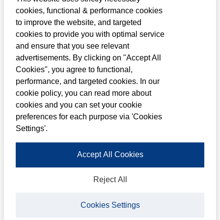
Louwman Group en Auto Drenthe Groep
cookies, functional & performance cookies
to improve the website, and targeted
hebben de intentie tot een verregaande
cookies to provide you with optimal service
samenwerking. Per 1 februari 2023
and ensure that you see relevant
bundelen beide organisaties de krachten
advertisements. By clicking on "Accept All
Cookies", you agree to functional,
in de nieuwe ADG (Auto Drenthe
performance, and targeted cookies. In our
Groningen) Groep.
cookie policy, you can read more about
cookies and you can set your cookie
De samenwerking past volledig in de
preferences for each purpose via 'Cookies
groeiambities van Toyota Nederland
Settings'.
(Louwman & Parqui), Suzuki (B.V. Nimag) en
Accept All Cookies
Autohopper. Lokaal ondernemerschap,
efficiëntie in bedrijfsvoering en
Reject All
samenwerking staan daarin centraal. De
ADG Groep biedt de Toyota-, Lexus- en
Cookies Settings