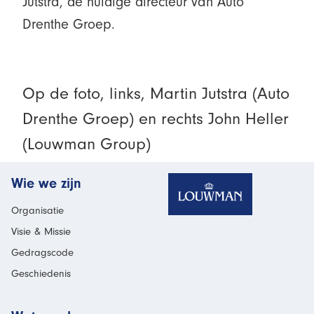
Jutstra, de huidige directeur van Auto
Drenthe Groep.
Op de foto, links, Martin Jutstra (Auto
Drenthe Groep) en rechts John Heller
(Louwman Group)
Homepage
Wie we zijn
Organisatie
Visie & Missie
Gedragscode
Geschiedenis