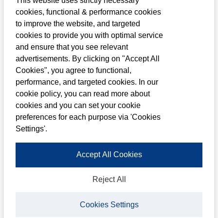
This website uses strictly necessary
Met trots maken we bekend dat Louwman
cookies, functional & performance cookies
Group door het accountantskantoor
to improve the website, and targeted
cookies to provide you with optimal service
Deloitte is erkend tot Best Managed
and ensure that you see relevant
Company 2020/2021
advertisements. By clicking on "Accept All
Cookies", you agree to functional,
Hoe werkt dat?
performance, and targeted cookies. In our
Deloitte heeft een zeer zorgvuldig onderzoek
cookie policy, you can read more about
cookies and you can set your cookie
uitgevoerd naar het strategische en
preferences for each purpose via 'Cookies
operationele management van een groot
Settings'.
aantal bedrijven in Nederland. Hiervoor
Accept All Cookies
heeft Deloitte een speciale Best Managed
Company enquête onder werknemers en
Reject All
management (waaronder de groepsdirectie)
gehouden. De resultaten van ons
Cookies Settings