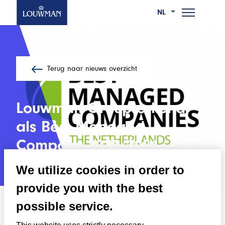
NL
Ga
Wie we zijn
naar
Terug naar nieuws overzicht
Wat we doen
de
hoofdinhoud
Werken bij
Louwman Group erkend
als Best Managed
Nieuws
Company 2020/2021
Contact
We utilize cookies in order to
provide you with the best
04/05/2021
possible service.