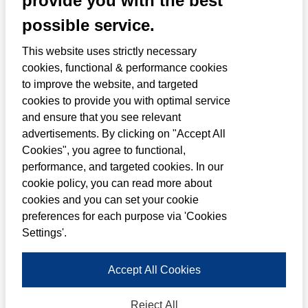
provide you with the best
Louwman heeft een 100% belang genomen
possible service.
in autoverhuurketen en franchiseformule
This website uses strictly necessary
Autohopper. Met ruim 120 vestigingen door
cookies, functional & performance cookies
heel Nederland is Autohopper de grootste
to improve the website, and targeted
verhuurketen van ons land. Louwman
cookies to provide you with optimal service
and ensure that you see relevant
breidt haar flexibele mobiliteitsaanbod
advertisements. By clicking on "Accept All
met deze samenwerking aanzienlijk uit.
Cookies", you agree to functional,
performance, and targeted cookies. In our
De overname past in de groeiambities van
cookie policy, you can read more about
beide bedrijven. Voor Autohopper biedt de
cookies and you can set your cookie
preferences for each purpose via 'Cookies
overname de kans om verantwoord door te
Settings'.
groeien, met behoud van het succesvolle
bedrijfsconcept. Voor Louwman is de
Accept All Cookies
samenwerking met de franchisenemers en
Reject All