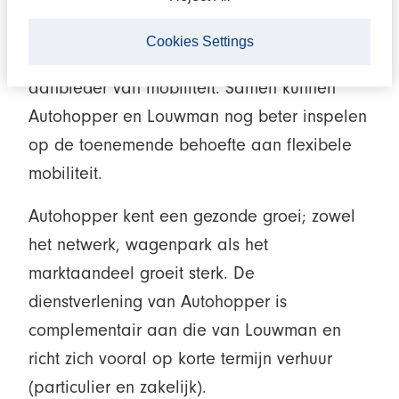
de beide oprichters van dit succesvolle
autoverhuurconcept een verdere invulling
Cookies Settings
van haar ambitie toonaangevend te zijn als
aanbieder van mobiliteit. Samen kunnen
Autohopper en Louwman nog beter inspelen
op de toenemende behoefte aan flexibele
mobiliteit.
Autohopper kent een gezonde groei; zowel
het netwerk, wagenpark als het
marktaandeel groeit sterk. De
dienstverlening van Autohopper is
complementair aan die van Louwman en
richt zich vooral op korte termijn verhuur
(particulier en zakelijk).