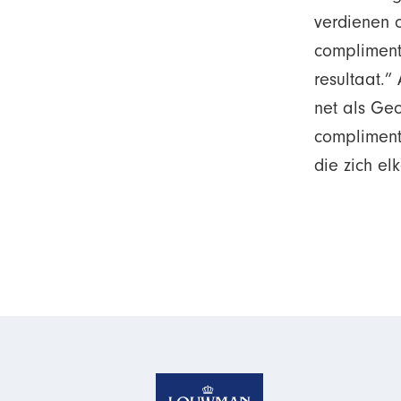
verdienen o
compliment.
resultaat.
net als Geo
compliment 
die zich el
Homepage van Louw