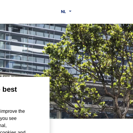
NL
kste
e best
 improve the
 you see
nal,
 cookies and