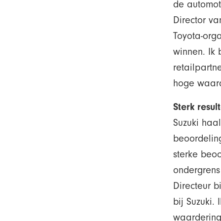
de automot
Director v
Toyota-orga
winnen. Ik 
retailpartn
hoge waard
Sterk resul
Suzuki haa
beoordeling
sterke beo
ondergrens
Directeur b
bij Suzuki
waardering 