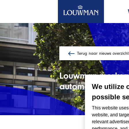
Terug naar nieuws overzicht
Ga
naar
de
Louwman-merken T
hoofdinhoud
automotive bedrij
We utilize 
possible se
This website uses 
website, and targe
relevant advertise
12/05/202
performance, and 