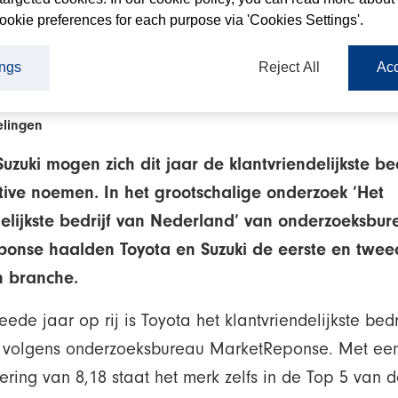
ookie preferences for each purpose via 'Cookies Settings'.
haalt eerste plaats in ‘Automotive’ in klanttevredenheidsonder
ings
Reject All
Acc
ge klantwaardering voor beide merken: 8,18 voor Toyota en 8,0
kelijk onderzoek van bureau MarketReponse met bijna 90.00
lingen
uzuki mogen zich dit jaar de klantvriendelijkste be
tive noemen.
In het grootschalige onderzoek ‘Het
delijkste bedrijf van Nederland’ van onderzoeksbur
ponse haalde
n Toyota en Suzuki de eerste en twee
n branche.
eede jaar op rij is Toyota het klantvriendelijkste bedr
 volgens onderzoeksbureau MarketReponse. Met ee
ring van 8,18 staat het merk zelfs in de Top 5 van d