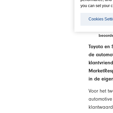
you can set your c
Toyota 
tweede
Cookies Sett
Zeer ho
Onafhan
beoorde
Toyota en S
de automo
klantvrien
MarketRes
in de eige
Voor het tw
automotive
klantwaarde