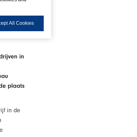
zoek, Suzuki
ept All Cookies
3 voor Suzuki
0
drijven in
eau
de plaats
ijf in de
n
e