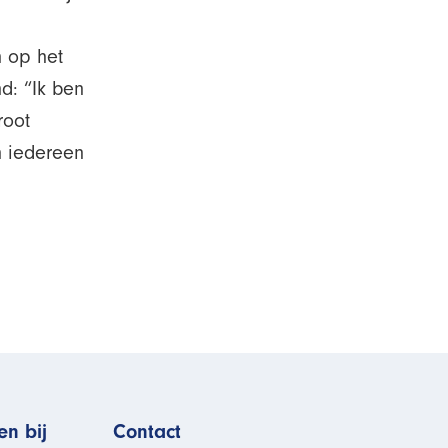
n op het
d: “Ik ben
root
n iedereen
n bij
Contact