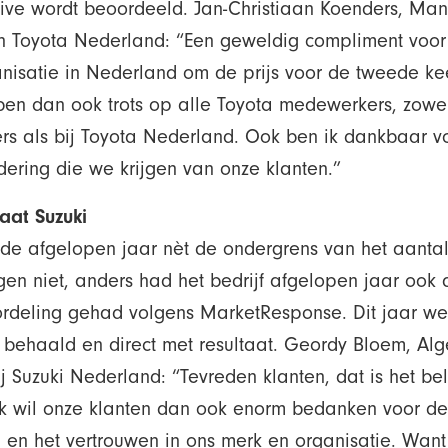
ive wordt beoordeeld. Jan-Christiaan Koenders, Ma
an Toyota Nederland: “Een geweldig compliment voor
nisatie in Nederland om de prijs voor de tweede kee
ben dan ook trots op alle Toyota medewerkers, zowel
ers als bij Toyota Nederland. Ook ben ik dankbaar v
ering die we krijgen van onze klanten.”
taat Suzuki
lde afgelopen jaar nèt de ondergrens van het aanta
en niet, anders had het bedrijf afgelopen jaar ook 
ordeling gehad volgens MarketResponse. Dit jaar we
 behaald en direct met resultaat. Geordy Bloem, A
ij Suzuki Nederland: “Tevreden klanten, dat is het bel
. Ik wil onze klanten dan ook enorm bedanken voor d
en het vertrouwen in ons merk en organisatie. Want 