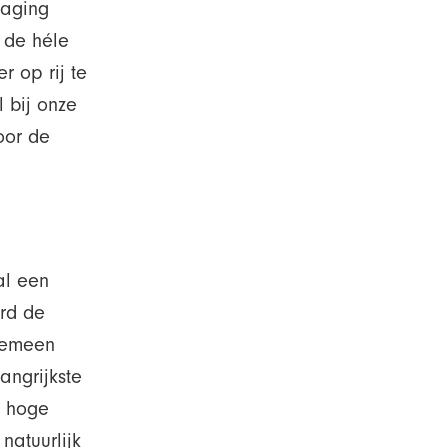
naging
 de héle
r op rij te
 bij onze
oor de
l
al een
rd de
lgemeen
angrijkste
e hoge
natuurlijk