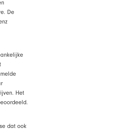
en
ve. De
enz
ankelijke
t
amelde
r
ijven. Het
beoordeeld.
se dat ook