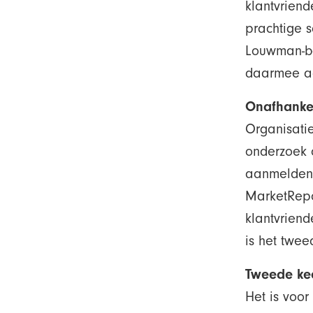
klantvriend
prachtige 
Louwman-be
daarmee ac
Onafhankel
Organisati
onderzoek 
aanmelden 
MarketRepo
klantvriend
is het twe
Tweede kee
Het is voo