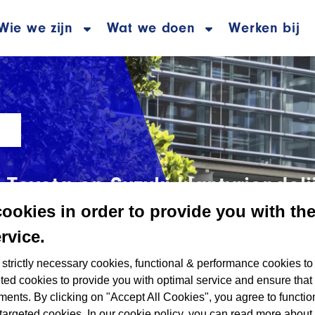
Wie we zijn
Wat we doen
Werken bij
oyota en Suzuki klantvriendelij
ven blijkt uit onderzoek
cookies in order to provide you with th
rvice.
strictly necessary cookies, functional & performance cookies to
ted cookies to provide you with optimal service and ensure that
ments. By clicking on "Accept All Cookies", you agree to functio
3
targeted cookies. In our cookie policy, you can read more about