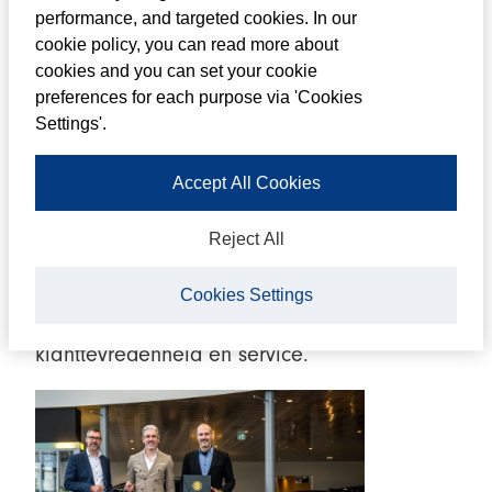
performance, and targeted cookies. In our
De Best Dealer Awards, georganiseerd door
cookie policy, you can read more about
Mercedes-Benz Nederland, worden jaarlijks
cookies and you can set your cookie
preferences for each purpose via 'Cookies
uitgereikt om uitmuntende prestaties te
Settings'.
belonen en het dealernetwerk te stimuleren
om klanten op alle fronten perfect van dienst
Accept All Cookies
te zijn. Louwman, met vestigingen in Breda,
Reject All
Tilburg, Roosendaal, Den Bosch, Goes,
Gorinchem en Terneuzen, heeft zich bewezen
Cookies Settings
als een onbetwiste leider in
klanttevredenheid en service.