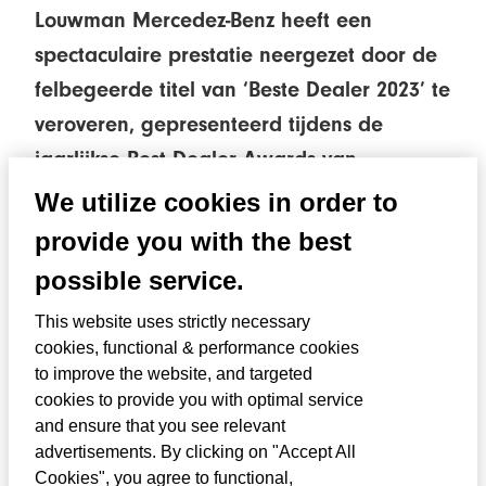
Louwman Mercedez-Benz heeft een
spectaculaire prestatie neergezet door de
felbegeerde titel van ‘Beste Dealer 2023’ te
veroveren, gepresenteerd tijdens de
jaarlijkse Best Dealer Awards van
Mercedes-Benz voor personenwagens. De
We utilize cookies in order to
jury erkende Louwman’s ongeëvenaarde
provide you with the best
resultaten in de categorie ‘Beste Dealer’,
possible service.
waarbij criteria zoals verkoop, service en
This website uses strictly necessary
klanttevredenheid werden beoordeeld.
cookies, functional & performance cookies
Deze prestatie wordt versterkt door de
to improve the website, and targeted
eerste plaats die Louwman’s vestiging in
cookies to provide you with optimal service
and ensure that you see relevant
Gorinchem behaalde in de categorie
advertisements. By clicking on "Accept All
‘Beste Klanttevredenheid’.
Cookies", you agree to functional,