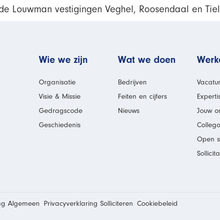
de Louwman vestigingen Veghel, Roosendaal en Tiel
man
Wie we zijn
Wat we doen
Werke
Organisatie
Bedrijven
Vacatu
Visie & Missie
Feiten en cijfers
Experti
Gedragscode
Nieuws
Jouw on
Geschiedenis
Colleg
Open so
Sollicit
ing Algemeen
Privacyverklaring Solliciteren
Cookiebeleid