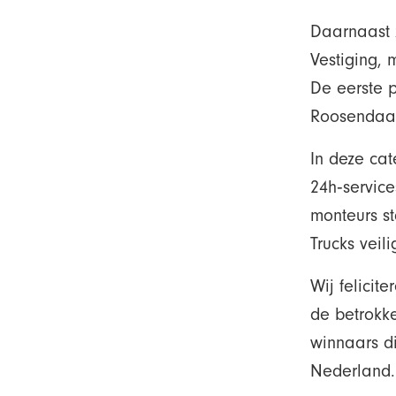
Daarnaast 
Vestiging, 
De eerste 
Roosendaal
In deze cat
24h‑service
monteurs s
Trucks veil
Wij felicit
de betrokke
winnaars di
Nederland.