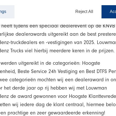
6
ings
Reject All
Acc
uck Nederland, importeur van Mercedes‑Benz Trucks 
 heeft tijdens een speciaal dealerevent op de KNV
arlijkse dealerawards uitgereikt aan de best prester
enz‑truckdealers en ‑vestigingen van 2025. Louwma
nz Trucks viel hierbij meerdere keren in de prijzen.
werden uitgereikt in de categorieën: Hoogste
enheid, Beste Service 24h Vestiging en Best DTFS Perf
twee categorieën mochten wij een dealeraward in on
r het derde jaar op rij hebben wij met Louwman
enz de award gewonnen voor Hoogste Klanttevreden
zetten wij iedere dag de klant centraal, hiermee bel
een prachtige en zeer gewaardeerde erkenning!