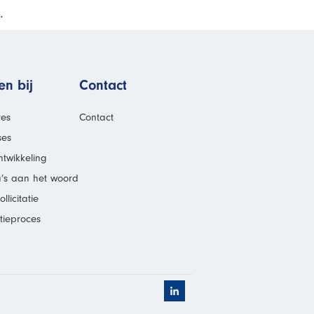
.
n bij
Contact
res
Contact
ses
twikkeling
a’s aan het woord
llicitatie
atieproces
Klik hier om naar het LinkedI