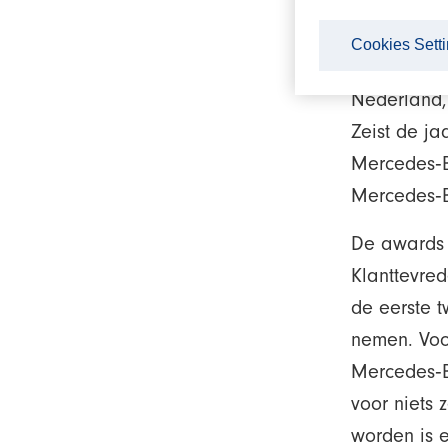
23/01/202
Cookies Sett
Daimler Tr
Nederland,
Zeist de ja
Mercedes‑B
Mercedes‑Be
De awards 
Klanttevred
de eerste 
nemen. Voo
Mercedes‑B
voor niets 
worden is 