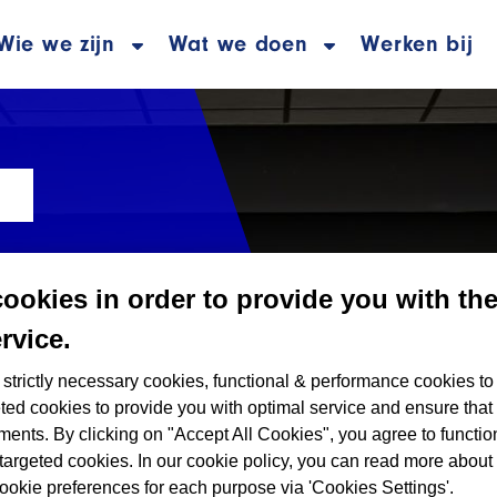
Wie we zijn
Wat we doen
Werken bij
z Trucks derde keer op rij win
cookies in order to provide you with th
redenheid & Top 3 Beste Servic
rvice.
strictly necessary cookies, functional & performance cookies to
ted cookies to provide you with optimal service and ensure that
ments. By clicking on "Accept All Cookies", you agree to functio
targeted cookies. In our cookie policy, you can read more about
ookie preferences for each purpose via 'Cookies Settings'.