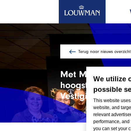
Terug naar nieuws overzicht
Ga
naar
de
Met Mercedes-Ben
hoofdinhoud
We utilize 
hoogste klanttev
possible se
Vestiging
This website uses 
website, and targe
relevant advertise
performance, and 
you can set your c