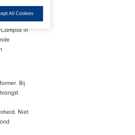
ept All Cookies
en FUSO in
B Campus in
ende
n
ormer. Bij
tvangst
heid. Niet
oond