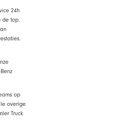
vice 24h
 de top.
man
staties.
Onze
‑Benz
teams op
lle overige
mler Truck