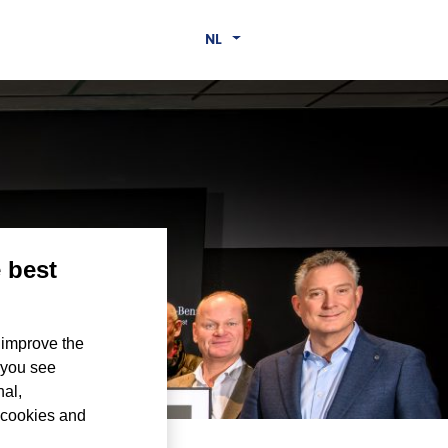
NL
naar
e best
e 24h
 improve the
 you see
nal,
 cookies and