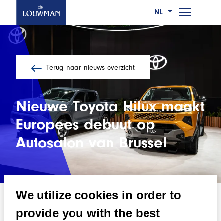
NL
Ga
Wie we zijn
naar
Terug naar nieuws overzicht
Wat we doen
de
hoofdinhoud
Werken bij
Nieuwe Toyota Hilux maakt
Europees debuut op
Nieuws
Autosalon van Brussel
Contact
We utilize cookies in order to
09/01/2026
provide you with the best