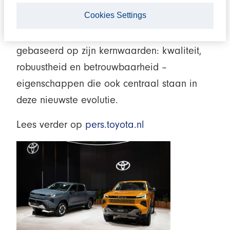
een halve eeuw en ruim 27 miljoen
Cookies Settings
verkochte exemplaren wereldwijd. Door de
jaren heen is het succes van de Hilux
gebaseerd op zijn kernwaarden: kwaliteit,
robuustheid en betrouwbaarheid –
eigenschappen die ook centraal staan in
deze nieuwste evolutie.
Lees verder op
pers.toyota.nl