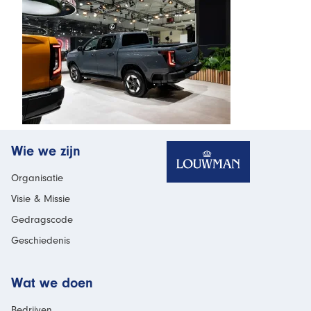
Homepage
Wie we zijn
Organisatie
Visie & Missie
Gedragscode
Geschiedenis
Wat we doen
Bedrijven