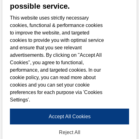
possible service.
De volledig nieuwe Toyota Hilux maakt zijn
Europese debuut op de Brussels Motor Show
This website uses strictly necessary
2026, die plaatsvindt vanaf vandaag, 9 tot
cookies, functional & performance cookies
to improve the website, and targeted
en met 18 januari in Brussels Expo.
cookies to provide you with optimal service
Bezoekers krijgen hier voor het eerst de kans
and ensure that you see relevant
om de negende generatie van Toyota’s
advertisements. By clicking on "Accept All
Cookies", you agree to functional,
legendarische pick-up van dichtbij te
performance, and targeted cookies. In our
bekijken – een model dat nieuwe wegen
cookie policy, you can read more about
inslaat met een modellengamma dat voor
cookies and you can set your cookie
preferences for each purpose via 'Cookies
het eerst ook een volledig elektrische
Settings'.
aandrijflijn omvat.
Accept All Cookies
De introductie van de volledig nieuwe Hilux
bouwt voort op een erfgoed van meer dan
Reject All