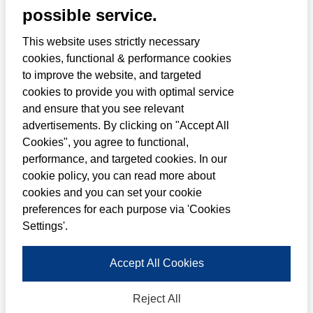
Louwman Dealer Group geeft gebruikt
possible service.
gereedschap een tweede leven door het te
This website uses strictly necessary
doneren aan stichting Gered
cookies, functional & performance cookies
to improve the website, and targeted
Gereedschap.
cookies to provide you with optimal service
and ensure that you see relevant
Op maandag 16 juni werd in Rotterdam het
advertisements. By clicking on "Accept All
gereedschap opgehaald. Met behulp van
Cookies", you agree to functional,
Autohopper werd het transport gefaciliteerd
performance, and targeted cookies. In our
cookie policy, you can read more about
en werd het gereedschap ingeleverd op het
cookies and you can set your cookie
inzamelpunt in Amsterdam en dinsdag 18
preferences for each purpose via 'Cookies
juni in Waddinxveen.
Settings'.
Met deze donatie leveren we een directe
Accept All Cookies
bijdrage aan vakonderwijs in Oeganda
Reject All
Afrika. Het ingezamelde gereedschap wordt