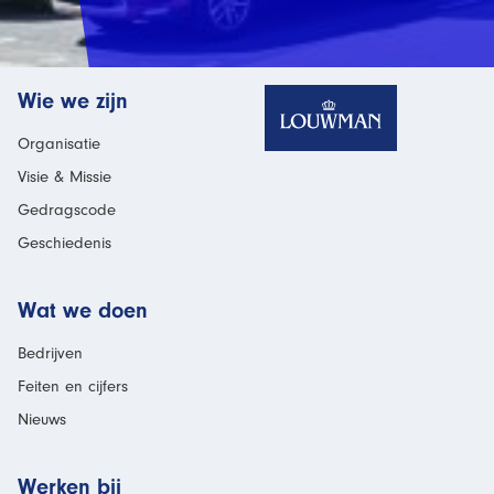
Homepage
Wie we zijn
Organisatie
Visie & Missie
Gedragscode
Geschiedenis
Wat we doen
Bedrijven
Feiten en cijfers
Nieuws
Werken bij