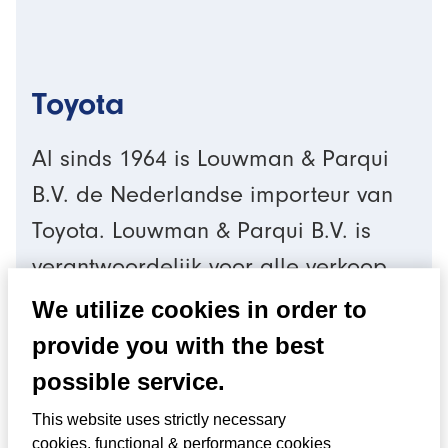
Toyota
Al sinds 1964 is Louwman & Parqui
B.V. de Nederlandse importeur van
Toyota. Louwman & Parqui B.V. is
verantwoordelijk voor alle verkoop
en marketing van Toyota in
We utilize cookies in order to
Nederland. Toyota loopt wereldwijd
provide you with the best
voorop in de ontwikkeling van
possible service.
geëlektrificeerde voertuigen en biedt
This website uses strictly necessary
klanten mobiliteit die nu én in de
cookies, functional & performance cookies