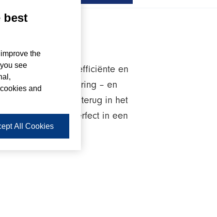
e best
 improve the
 you see
WeGo realiseert efficiënte en
nal,
ersharing en bikesharing – en
 cookies and
bruik. Dat zien we terug in het
oertuigen passen perfect in een
ept All Cookies
zen er dan ook voor.