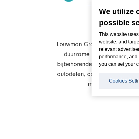
We utilize 
possible se
This website uses 
website, and targe
Louwman Group werkt al jaren
relevant advertise
duurzame mobiliteit door mid
performance, and 
bijbehorende dienstverlening. 
you can set your c
autodelen, dat steeds populair
Cookies Sett
modern mobiliteitsb