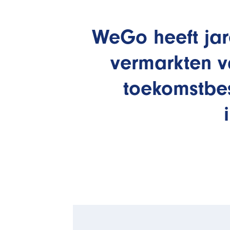
WeGo heeft jar
vermarkten va
toekomstbes