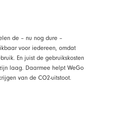
elen de – nu nog dure –
eikbaar voor iedereen, omdat
ruik. En juist de gebruikskosten
s zijn laag. Daarmee helpt WeGo
ijgen van de CO2-uitstoot.