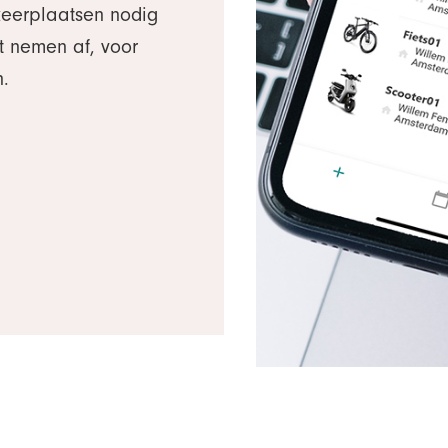
keerplaatsen nodig
it nemen af, voor
n.