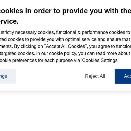
cookies in order to provide you with th
rvice.
OVER WEGO
strictly necessary cookies, functional & performance cookies to
ted cookies to provide you with optimal service and ensure that
lang samen met WeGo op het gebied van autodelen. 
ments. By clicking on "Accept All Cookies", you agree to functio
del van innovatief voertuigdelen: carsharing, scoot
targeted cookies. In our cookie policy, you can read more about
Mobiliteit beweegt zich steeds meer van bezit naar ge
ookie preferences for each purpose via 'Cookies Settings'.
der wordt, maar ook in scooter- en fietsdelen. Deelv
ings
Reject All
Acc
eleid, en steeds meer bedrijven en organisaties kie