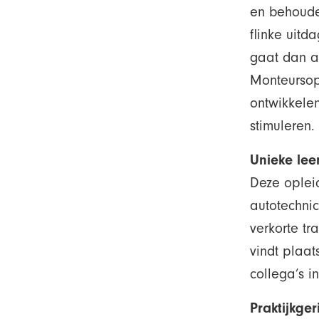
en behoude
flinke uitd
gaat dan a
Monteursopl
ontwikkelen
stimuleren.
Unieke le
Deze oplei
autotechnic
verkorte tr
vindt plaa
collega’s i
Praktijkger