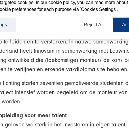
targeted cookies. In our cookie policy, you can read more about
ookie preferences for each purpose via 'Cookies Settings'.
kondigen we aan dat de allereerste klas van de Lou
leiding vandaag van start is gegaan. Deze mijlpaal
ings
Reject All
Acc
 onderdeel van ons gezamenlijk streven om monteurs
p te leiden en te versterken. In nauwe samenwerkin
erland heeft Innovam in samenwerking met Louwm
ng ontwikkeld die (toekomstige) monteurs de kans b
en te verfijnen en erkende vakdiploma’s te behalen.
e lichting starten zeventien gemotiveerde studenten d
traject intensief worden begeleid om de monteur van
e worden.
opleiding voor meer talent
 geloven we sterk in het investeren in eigen talent.