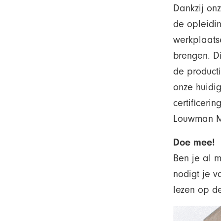
Dankzij on
de opleidi
werkplaatse
brengen. Di
de producti
onze huidi
certificeri
Louwman Mo
Doe mee!
Ben je al m
nodigt je v
lezen op d