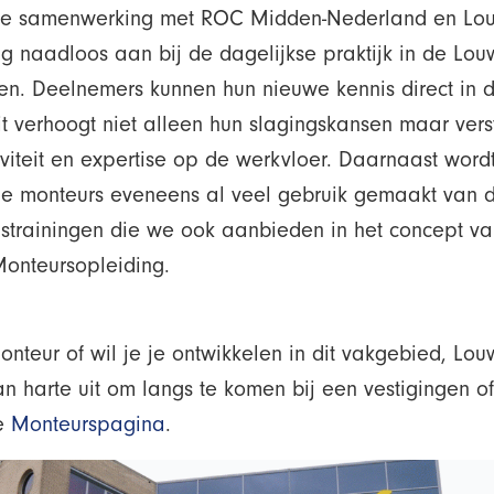
ze samenwerking met ROC Midden-Nederland en Lou
ng naadloos aan bij de dagelijkse praktijk in de Lo
n. Deelnemers kunnen hun nieuwe kennis direct in d
t verhoogt niet alleen hun slagingskansen maar vers
viteit en expertise op de werkvloer. Daarnaast word
ge monteurs eveneens al veel gebruik gemaakt van d
ngstrainingen die we ook aanbieden in het concept v
nteursopleiding.
onteur of wil je je ontwikkelen in dit vakgebied, L
an harte uit om langs te komen bij een vestigingen o
e
Monteurspagina
.