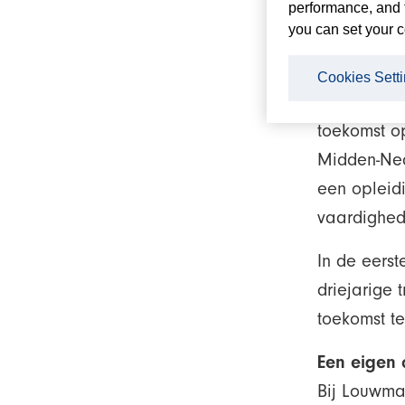
performance, and 
you can set your c
Met trots 
Monteursop
Cookies Sett
belangrijk
toekomst o
Midden-Ned
een opleidi
vaardighed
In de eerst
driejarige 
toekomst t
Een eigen 
Bij Louwman