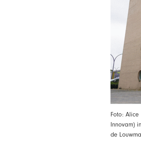
Foto: Alic
Innovam) i
de Louwman