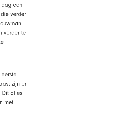
e dag een
 die verder
 Louwman
h verder te
te
 eerste
ast zijn er
 Dit alles
en met