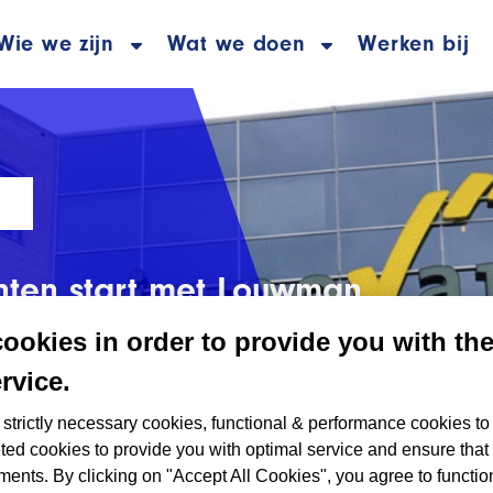
Wie we zijn
Wat we doen
Werken bij
enten start met Louwman
ng
cookies in order to provide you with th
rvice.
strictly necessary cookies, functional & performance cookies to
ted cookies to provide you with optimal service and ensure that
4
ments. By clicking on "Accept All Cookies", you agree to functio