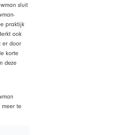
wman sluit
uwman-
e praktijk
terkt ook
t er door
e korte
an deze
ouwman
f meer te