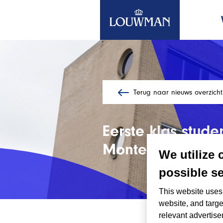
Terug naar nieuws overzicht
Ga
naar
de
Eerste klas stud
hoofdinhoud
Monteursopleidi
We utilize 
possible se
This website uses 
website, and targe
25/09/202
relevant advertise