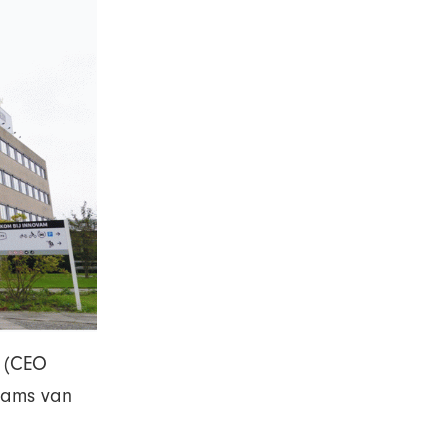
n (CEO
eams van