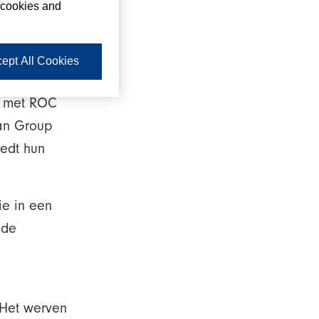
 cookies and
wman
 is een
ept All Cookies
 van de
g met ROC
an Group
iedt hun
ie in een
 de
 Het werven