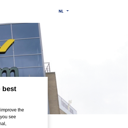
NL
e best
 improve the
 you see
nal,