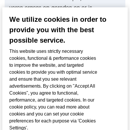
voren ergens op gereden en er is
van achteren op de auto ingereden.
We utilize cookies in order to
Misschien een kettingbotsing. Er moeten
provide you with the best
twee nieuwe bumpers op, en een nieuwe
possible service.
bumperbalk. Ik maak van niets weer iets.
This website uses strictly necessary
Ik ben de schade ingerold. Op het VMBO
cookies, functional & performance cookies
to improve the website, and targeted
vond ik het monteurswerk een beetje lomp.
cookies to provide you with optimal service
Dit is verfijnder. Later heb ik op het MBO
and ensure that you see relevant
niveau 2 schade gedaan, en nog weer later
advertisements. By clicking on "Accept All
Cookies", you agree to functional,
heb ik me op niveau 3 gespecialiseerd.
performance, and targeted cookies. In our
cookie policy, you can read more about
cookies and you can set your cookie
preferences for each purpose via 'Cookies
Settings'.