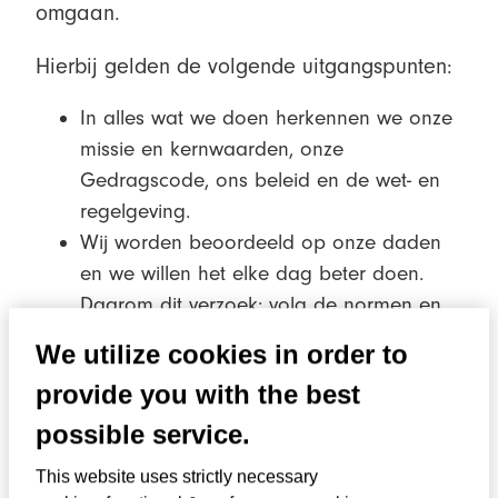
omgaan.
Hierbij gelden de volgende uitgangspunten:
In alles wat we doen herkennen we onze
missie en kernwaarden, onze
Gedragscode, ons beleid en de wet- en
regelgeving.
Wij worden beoordeeld op onze daden
en we willen het elke dag beter doen.
Daarom dit verzoek: volg de normen en
procedures die van toepassing zijn op de
We utilize cookies in order to
organisatie.
provide you with the best
Is de juiste handelswijze niet duidelijk, stel
dan vragen.
possible service.
Meld het wanneer je ziet of vermoedt dat
This website uses strictly necessary
iemand zich niet aan de Gedragscode