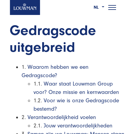
NL
Gedragscode
Ga
Wie we zijn
naar
uitgebreid
Wat we doen
de
hoofdinhoud
Werken bij
1.
Waarom hebben we een
Nieuws
Gedragscode?
1.1.
Waar staat Louwman Group
Contact
voor? Onze missie en kernwaarden
1.2.
Voor wie is onze Gedragscode
bestemd?
2.
Verantwoordelijkheid voelen
2.1.
Jouw verantwoordelijkheden