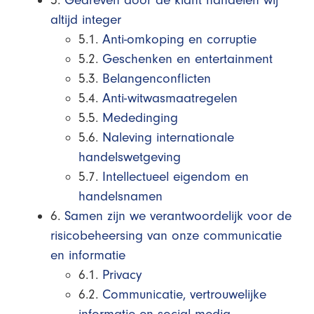
5.
Gedreven door de klant handelen wij
altijd integer
5.1.
Anti-omkoping en corruptie
5.2.
Geschenken en entertainment
5.3.
Belangenconflicten
5.4.
Anti-witwasmaatregelen
5.5.
Mededinging
5.6.
Naleving internationale
handelswetgeving
5.7.
Intellectueel eigendom en
handelsnamen
6.
Samen zijn we verantwoordelijk voor de
risicobeheersing van onze communicatie
en informatie
6.1.
Privacy
6.2.
Communicatie, vertrouwelijke