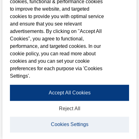
cookies, functional & performance cookies
houdt.
to improve the website, and targeted
cookies to provide you with optimal service
and ensure that you see relevant
1.1. Waar staat Louwman
advertisements. By clicking on "Accept All
Group voor? Onze missie en
Cookies", you agree to functional,
kernwaarden
performance, and targeted cookies. In our
cookie policy, you can read more about
cookies and you can set your cookie
Onze missie
preferences for each purpose via 'Cookies
Settings'.
Passie om mensen te bewegen.
Accept All Cookies
Passie
Wij zijn gedreven en genieten van
de loyaliteit die klanten ons geven. Daar
Reject All
doen we alles voor.
Mensen
Mensen staan voorop in alles
Cookies Settings
wat we doen: klanten, medewerkers en