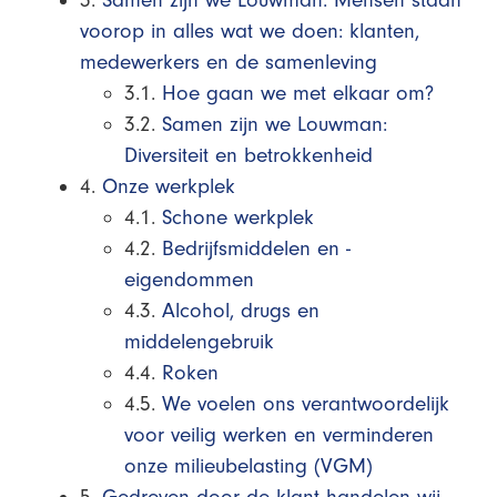
3.
Samen zijn we Louwman: Mensen staan
voorop in alles wat we doen: klanten,
medewerkers en de samenleving
3.1.
Hoe gaan we met elkaar om?
3.2.
Samen zijn we Louwman:
Diversiteit en betrokkenheid
4.
Onze werkplek
4.1.
Schone werkplek
4.2.
Bedrijfsmiddelen en -
eigendommen
4.3.
Alcohol, drugs en
middelengebruik
4.4.
Roken
4.5.
We voelen ons verantwoordelijk
voor veilig werken en verminderen
onze milieubelasting (VGM)